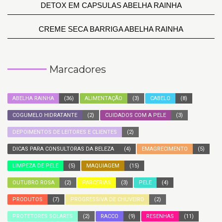
DETOX EM CAPSULAS ABELHA RAINHA
CREME SECA BARRIGA ABELHA RAINHA
Marcadores
ABELHA RAINHA
(36)
ALIMENTAÇÃO
(3)
CABELO
(8)
COGUMELO HIDRATANTE
(2)
CUIDADOS COM A PELE
(3)
DEPOIMENTOS DE LEITORES E CLIENTES
(2)
DICAS PARA CONSULTORAS DA BELEZA
(4)
EMAGRECIMENTO
(5)
LIMPEZA DE PELE
(5)
MAQUIAGEM
(15)
OUTUBRO ROSA
(2)
PARCERIAS
(3)
PELE
(4)
PRODUTOS
(7)
PROGRESSIVA DE CHUVEIRO
(2)
PROTETORES SOLARES
(2)
RACCO
(9)
RESENHAS
(11)