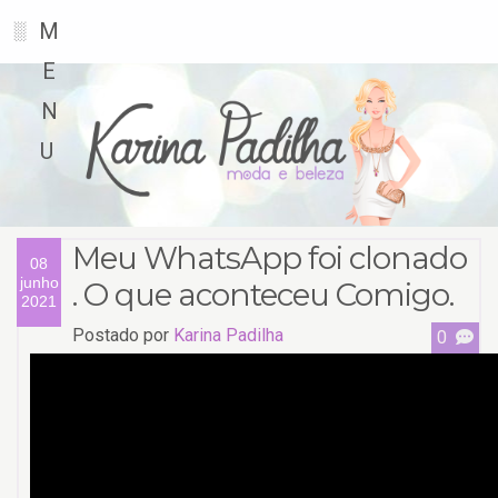
M
░
E
N
U
Meu WhatsApp foi clonado
08
junho
. O que aconteceu Comigo.
2021
Postado por
Karina Padilha
0