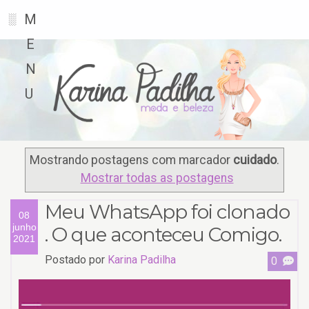
M
░
E
N
U
Mostrando postagens com marcador
cuidado
.
Mostrar todas as postagens
Meu WhatsApp foi clonado
08
junho
. O que aconteceu Comigo.
2021
Postado por
Karina Padilha
0