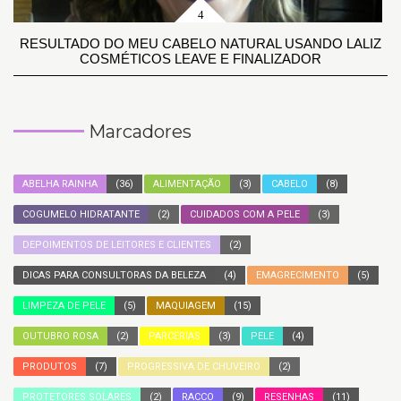
RESULTADO DO MEU CABELO NATURAL USANDO LALIZ
COSMÉTICOS LEAVE E FINALIZADOR
Marcadores
ABELHA RAINHA
(36)
ALIMENTAÇÃO
(3)
CABELO
(8)
COGUMELO HIDRATANTE
(2)
CUIDADOS COM A PELE
(3)
DEPOIMENTOS DE LEITORES E CLIENTES
(2)
DICAS PARA CONSULTORAS DA BELEZA
(4)
EMAGRECIMENTO
(5)
LIMPEZA DE PELE
(5)
MAQUIAGEM
(15)
OUTUBRO ROSA
(2)
PARCERIAS
(3)
PELE
(4)
PRODUTOS
(7)
PROGRESSIVA DE CHUVEIRO
(2)
PROTETORES SOLARES
(2)
RACCO
(9)
RESENHAS
(11)