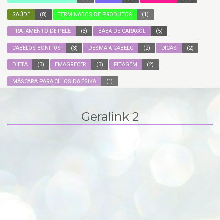
SAÚDE
(8)
TERMINADOS DE PRODUTOS
(1)
TRATAMENTO DE PELE
(3)
BABA DE CARACOL
(5)
CABELOS BONITOS
(3)
DESMAIA CABELO
(2)
DICAS
(2)
DIETA
(3)
EMAGRECER
(3)
FITAGEM
(2)
MÁSCARA PARA CÍLIOS DA ÉSIKA
(1)
Geralink 2