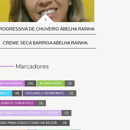
ROGRESSIVA DE CHUVEIRO ABELHA RAINHA
CREME SECA BARRIGA ABELHA RAINHA
Marcadores
BELHA RAINHA
(36)
ALIMENTAÇÃO
(3)
ABELO
(8)
COGUMELO HIDRATANTE
(2)
UIDADOS COM A PELE
(3)
EPOIMENTOS DE LEITORES E CLIENTES
(2)
ICAS PARA CONSULTORAS DA BELEZA
(4)