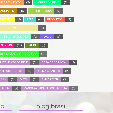
MAGRECIMENTO
(5)
LIMPEZA DE PELE
(5)
AQUIAGEM
(15)
OUTUBRO ROSA
(2)
ARCERIAS
(3)
PELE
(4)
PRODUTOS
(7)
ROGRESSIVA DE CHUVEIRO
(2)
ROTETORES SOLARES
(2)
RACCO
(9)
ESENHAS
(11)
SAÚDE
(8)
ERMINADOS DE PRODUTOS
(1)
RATAMENTO DE PELE
(3)
BABA DE CARACOL
(5)
ABELOS BONITOS
(3)
DESMAIA CABELO
(2)
ICAS
(2)
DIETA
(3)
EMAGRECER
(3)
ITAGEM
(2)
MÁSCARA PARA CÍLIOS DA ÉSIKA
(1)
do
blog brasil