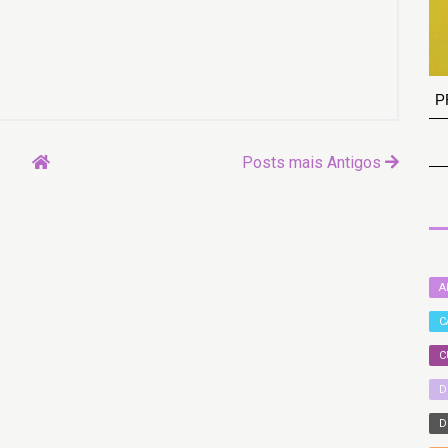
P
Posts mais Antigos
A
C
C
D
D