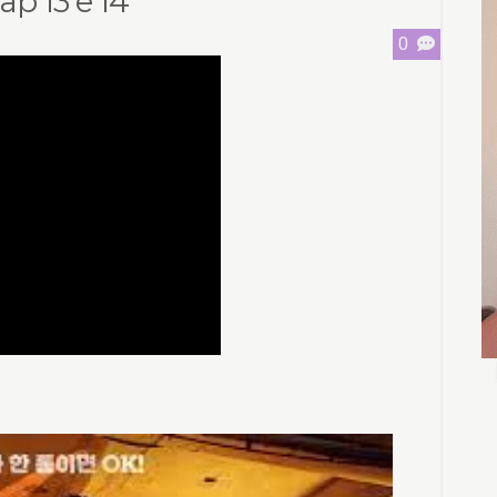
ap 13 e 14
0