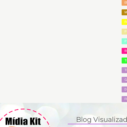
E
M
P
P
P
R
T
T
C
D
F
Blog Visualiza