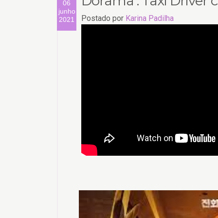
Dorama : Taxi Driver c
06
junho
Postado por
Karina Padilha
2021