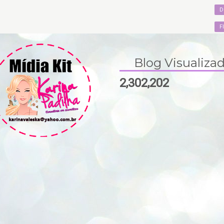
D
F
Blog Visualiza
2,302,202