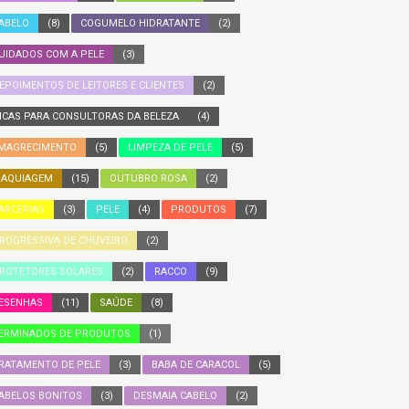
ABELO
(8)
COGUMELO HIDRATANTE
(2)
UIDADOS COM A PELE
(3)
EPOIMENTOS DE LEITORES E CLIENTES
(2)
ICAS PARA CONSULTORAS DA BELEZA
(4)
MAGRECIMENTO
(5)
LIMPEZA DE PELE
(5)
AQUIAGEM
(15)
OUTUBRO ROSA
(2)
ARCERIAS
(3)
PELE
(4)
PRODUTOS
(7)
ROGRESSIVA DE CHUVEIRO
(2)
ROTETORES SOLARES
(2)
RACCO
(9)
ESENHAS
(11)
SAÚDE
(8)
ERMINADOS DE PRODUTOS
(1)
RATAMENTO DE PELE
(3)
BABA DE CARACOL
(5)
ABELOS BONITOS
(3)
DESMAIA CABELO
(2)