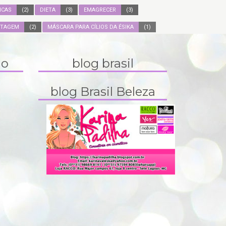
ICAS
(2)
DIETA
(3)
EMAGRECER
(3)
ITAGEM
(2)
MÁSCARA PARA CÍLIOS DA ÉSIKA
(1)
do
blog brasil
blog Brasil Beleza