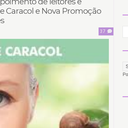
poimento de leitores e
de Caracol e Nova Promoção
es
37
Po