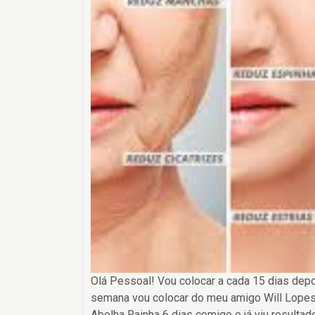
Olá Pessoal! Vou colocar a cada 15 dias depo
semana vou colocar do meu amigo Will Lopes
Abelha Rainha 6 dias comigo e já viu result