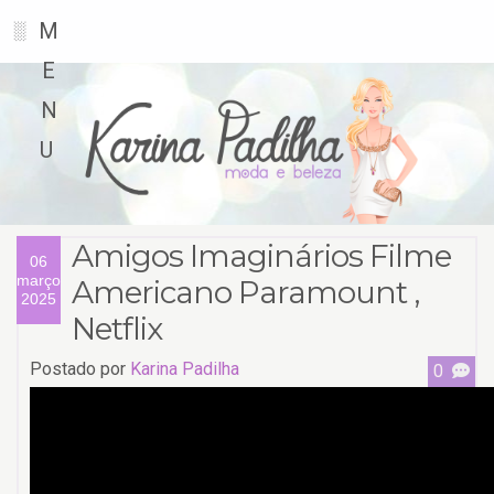
M
░
E
N
U
Amigos Imaginários Filme
06
março
Americano Paramount ,
2025
Netflix
Postado por
Karina Padilha
0