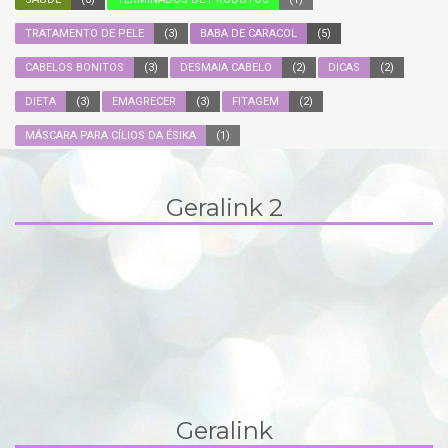
TRATAMENTO DE PELE
(3)
BABA DE CARACOL
(5)
CABELOS BONITOS
(3)
DESMAIA CABELO
(2)
DICAS
(2)
DIETA
(3)
EMAGRECER
(3)
FITAGEM
(2)
MÁSCARA PARA CÍLIOS DA ÉSIKA
(1)
Geralink 2
Geralink