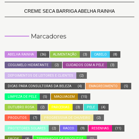
CREME SECA BARRIGA ABELHA RAINHA
Marcadores
ABELHA RAINHA
(36)
ALIMENTAÇÃO
(3)
CABELO
(8)
COGUMELO HIDRATANTE
(2)
CUIDADOS COM A PELE
(3)
DEPOIMENTOS DE LEITORES E CLIENTES
(2)
DICAS PARA CONSULTORAS DA BELEZA
(4)
EMAGRECIMENTO
(5)
LIMPEZA DE PELE
(5)
MAQUIAGEM
(15)
OUTUBRO ROSA
(2)
PARCERIAS
(3)
PELE
(4)
PRODUTOS
(7)
PROGRESSIVA DE CHUVEIRO
(2)
PROTETORES SOLARES
(2)
RACCO
(9)
RESENHAS
(11)
SAÚDE
(8)
TERMINADOS DE PRODUTOS
(1)