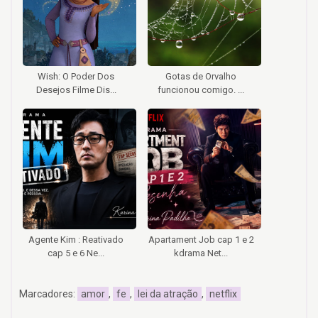
Wish: O Poder Dos
Gotas de Orvalho
Desejos Filme Dis...
funcionou comigo. ...
Agente Kim : Reativado
Apartament Job cap 1 e 2
cap 5 e 6 Ne...
kdrama Net...
Marcadores:
amor
,
fe
,
lei da atração
,
netflix