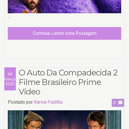
...
Continue Lendo esta Postagem
O Auto Da Compadecida 2
04
março
Filme Brasileiro Prime
2025
Vídeo
Postado por
Karina Padilha
0