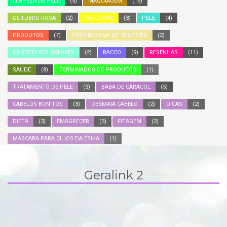
LIMPEZA DE PELE
(5)
MAQUIAGEM
(15)
OUTUBRO ROSA
(2)
PARCERIAS
(3)
PELE
(4)
PRODUTOS
(7)
PROGRESSIVA DE CHUVEIRO
(2)
PROTETORES SOLARES
(2)
RACCO
(9)
RESENHAS
(11)
SAÚDE
(8)
TERMINADOS DE PRODUTOS
(1)
TRATAMENTO DE PELE
(3)
BABA DE CARACOL
(5)
CABELOS BONITOS
(3)
DESMAIA CABELO
(2)
DICAS
(2)
DIETA
(3)
EMAGRECER
(3)
FITAGEM
(2)
MÁSCARA PARA CÍLIOS DA ÉSIKA
(1)
Geralink 2