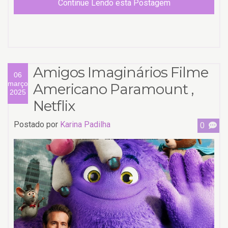
Continue Lendo esta Postagem
Amigos Imaginários Filme
06
março
Americano Paramount ,
2025
Netflix
Postado por
Karina Padilha
0