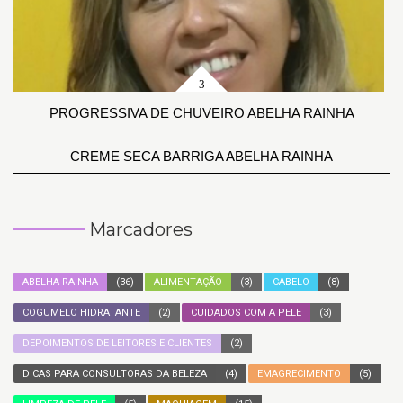
PROGRESSIVA DE CHUVEIRO ABELHA RAINHA
CREME SECA BARRIGA ABELHA RAINHA
Marcadores
ABELHA RAINHA
(36)
ALIMENTAÇÃO
(3)
CABELO
(8)
COGUMELO HIDRATANTE
(2)
CUIDADOS COM A PELE
(3)
DEPOIMENTOS DE LEITORES E CLIENTES
(2)
DICAS PARA CONSULTORAS DA BELEZA
(4)
EMAGRECIMENTO
(5)