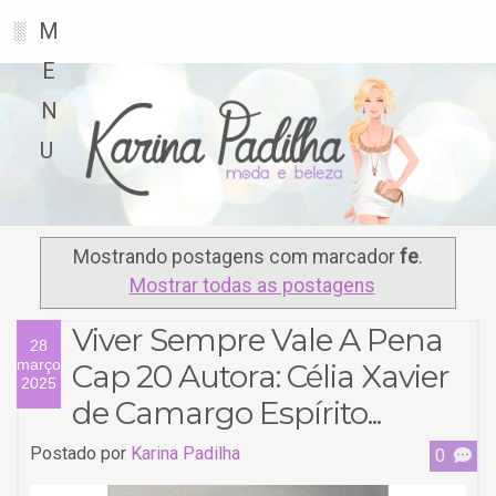
M
░
E
N
U
Mostrando postagens com marcador
fe
.
Mostrar todas as postagens
Viver Sempre Vale A Pena
28
março
Cap 20 Autora: Célia Xavier
2025
de Camargo Espírito...
Postado por
Karina Padilha
0