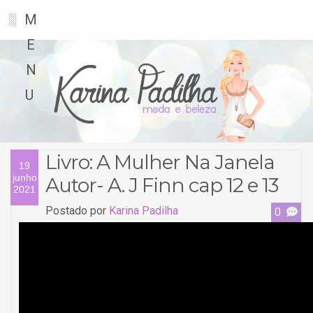
M
░
E
N
U
Livro: A Mulher Na Janela
19
junho
Autor- A. J Finn cap 12 e 13
2021
Postado por
Karina Padilha
0