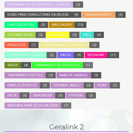
DEPOIMENTOS DE LEITORES E CLIENTES
(2)
DICAS PARA CONSULTORAS DA BELEZA
(4)
EMAGRECIMENTO
(5)
LIMPEZA DE PELE
(5)
MAQUIAGEM
(15)
OUTUBRO ROSA
(2)
PARCERIAS
(3)
PELE
(4)
PRODUTOS
(7)
PROGRESSIVA DE CHUVEIRO
(2)
PROTETORES SOLARES
(2)
RACCO
(9)
RESENHAS
(11)
SAÚDE
(8)
TERMINADOS DE PRODUTOS
(1)
TRATAMENTO DE PELE
(3)
BABA DE CARACOL
(5)
CABELOS BONITOS
(3)
DESMAIA CABELO
(2)
DICAS
(2)
DIETA
(3)
EMAGRECER
(3)
FITAGEM
(2)
MÁSCARA PARA CÍLIOS DA ÉSIKA
(1)
Geralink 2