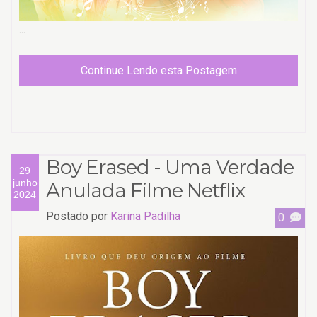
...
Continue Lendo esta Postagem
Boy Erased - Uma Verdade
29
junho
Anulada Filme Netflix
2024
Postado por
Karina Padilha
0