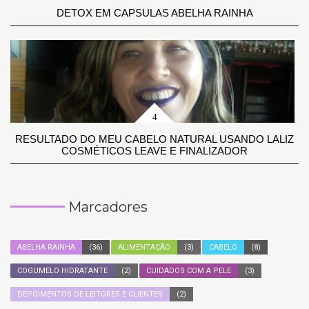
DETOX EM CAPSULAS ABELHA RAINHA
RESULTADO DO MEU CABELO NATURAL USANDO LALIZ
COSMÉTICOS LEAVE E FINALIZADOR
Marcadores
ABELHA RAINHA
(36)
ALIMENTAÇÃO
(3)
CABELO
(8)
COGUMELO HIDRATANTE
(2)
CUIDADOS COM A PELE
(3)
DEPOIMENTOS DE LEITORES E CLIENTES
(2)