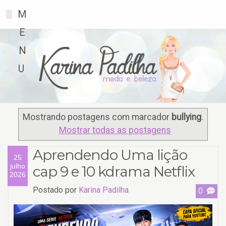
M
░
E
N
U
Mostrando postagens com marcador
bullying
.
Mostrar todas as postagens
Aprendendo Uma lição
25
julho
cap 9 e 10 kdrama Netflix
2026
Postado por
Karina Padilha
0