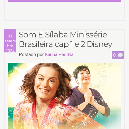
Som E Sílaba Minissérie
01
setem
Brasileira cap 1 e 2 Disney
bro
2024
Postado por
Karina Padilha
0