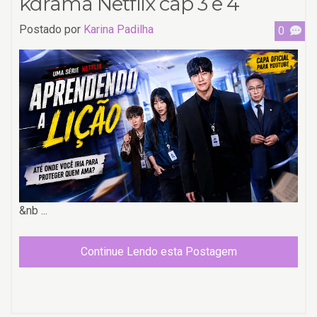
kdrama Netflix cap 3 e 4
Postado por
Karina Padilha
0
&nb ...
Continue Lendo esta Postagem