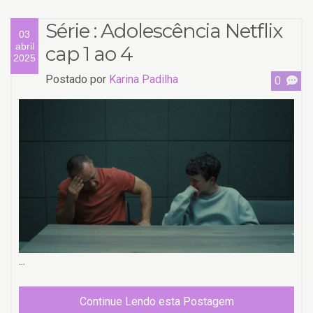
Série : Adolescência Netflix
03
abril
cap 1 ao 4
2025
Postado por
Karina Padilha
0
...
Continue Lendo esta Postagem