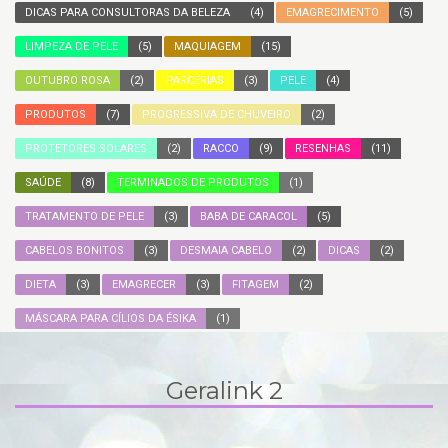
DICAS PARA CONSULTORAS DA BELEZA
(4)
EMAGRECIMENTO
(5)
LIMPEZA DE PELE
(5)
MAQUIAGEM
(15)
OUTUBRO ROSA
(2)
PARCERIAS
(3)
PELE
(4)
PRODUTOS
(7)
PROGRESSIVA DE CHUVEIRO
(2)
PROTETORES SOLARES
(2)
RACCO
(9)
RESENHAS
(11)
SAÚDE
(8)
TERMINADOS DE PRODUTOS
(1)
TRATAMENTO DE PELE
(3)
BABA DE CARACOL
(5)
CABELOS BONITOS
(3)
DESMAIA CABELO
(2)
DICAS
(2)
DIETA
(3)
EMAGRECER
(3)
FITAGEM
(2)
MÁSCARA PARA CÍLIOS DA ÉSIKA
(1)
Geralink 2