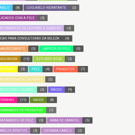
ABELO
(8)
COGUMELO HIDRATANTE
(2)
UIDADOS COM A PELE
(3)
EPOIMENTOS DE LEITORES E CLIENTES
(2)
ICAS PARA CONSULTORAS DA BELEZA
(4)
MAGRECIMENTO
(5)
LIMPEZA DE PELE
(5)
AQUIAGEM
(15)
OUTUBRO ROSA
(2)
ARCERIAS
(3)
PELE
(4)
PRODUTOS
(7)
ROGRESSIVA DE CHUVEIRO
(2)
ROTETORES SOLARES
(2)
RACCO
(9)
ESENHAS
(11)
SAÚDE
(8)
ERMINADOS DE PRODUTOS
(1)
RATAMENTO DE PELE
(3)
BABA DE CARACOL
(5)
ABELOS BONITOS
(3)
DESMAIA CABELO
(2)