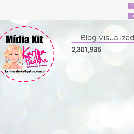
D
F
Blog Visualiza
2,301,935