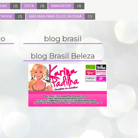
ICAS
(2)
DIETA
(3)
EMAGRECER
(3)
ITAGEM
(2)
MÁSCARA PARA CÍLIOS DA ÉSIKA
(1)
do
blog brasil
blog Brasil Beleza