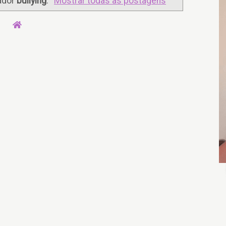
ador
bullying
.
Mostrar todas as postagens