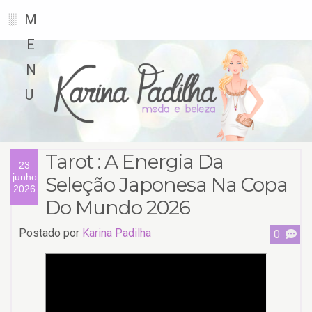
M
░
E
N
U
Tarot : A Energia Da
23
junho
Seleção Japonesa Na Copa
2026
Do Mundo 2026
Postado por
Karina Padilha
0