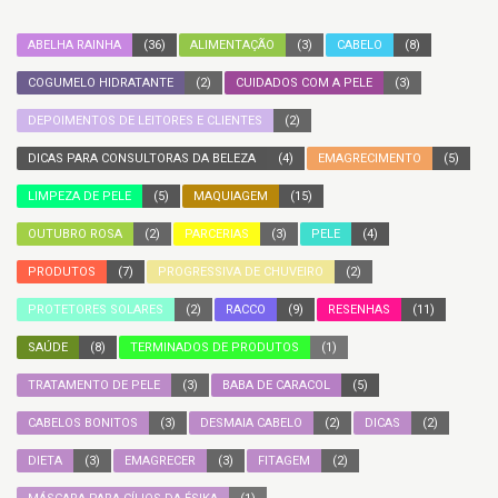
ABELHA RAINHA
(36)
ALIMENTAÇÃO
(3)
CABELO
(8)
COGUMELO HIDRATANTE
(2)
CUIDADOS COM A PELE
(3)
DEPOIMENTOS DE LEITORES E CLIENTES
(2)
DICAS PARA CONSULTORAS DA BELEZA
(4)
EMAGRECIMENTO
(5)
LIMPEZA DE PELE
(5)
MAQUIAGEM
(15)
OUTUBRO ROSA
(2)
PARCERIAS
(3)
PELE
(4)
PRODUTOS
(7)
PROGRESSIVA DE CHUVEIRO
(2)
PROTETORES SOLARES
(2)
RACCO
(9)
RESENHAS
(11)
SAÚDE
(8)
TERMINADOS DE PRODUTOS
(1)
TRATAMENTO DE PELE
(3)
BABA DE CARACOL
(5)
CABELOS BONITOS
(3)
DESMAIA CABELO
(2)
DICAS
(2)
DIETA
(3)
EMAGRECER
(3)
FITAGEM
(2)