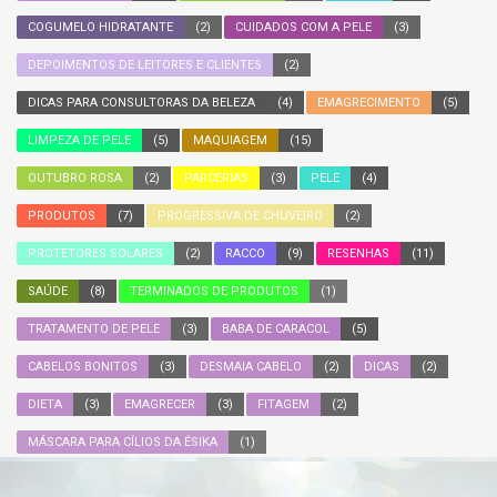
COGUMELO HIDRATANTE
(2)
CUIDADOS COM A PELE
(3)
DEPOIMENTOS DE LEITORES E CLIENTES
(2)
DICAS PARA CONSULTORAS DA BELEZA
(4)
EMAGRECIMENTO
(5)
LIMPEZA DE PELE
(5)
MAQUIAGEM
(15)
OUTUBRO ROSA
(2)
PARCERIAS
(3)
PELE
(4)
PRODUTOS
(7)
PROGRESSIVA DE CHUVEIRO
(2)
PROTETORES SOLARES
(2)
RACCO
(9)
RESENHAS
(11)
SAÚDE
(8)
TERMINADOS DE PRODUTOS
(1)
TRATAMENTO DE PELE
(3)
BABA DE CARACOL
(5)
CABELOS BONITOS
(3)
DESMAIA CABELO
(2)
DICAS
(2)
DIETA
(3)
EMAGRECER
(3)
FITAGEM
(2)
MÁSCARA PARA CÍLIOS DA ÉSIKA
(1)