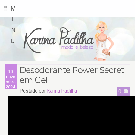
M
░
E
N
U
Desodorante Power Secret
16
nove
em Gel
mbro
2024
Postado por
Karina Padilha
0