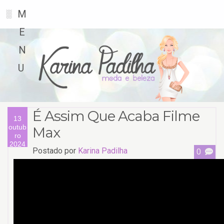
M
░
E
N
U
É Assim Que Acaba Filme
13
outub
Max
ro
2024
Postado por
Karina Padilha
0