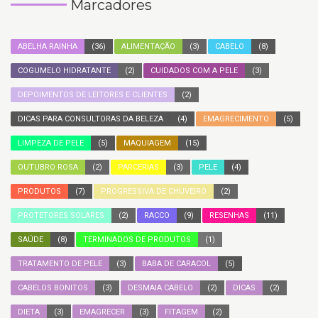
Marcadores
ABELHA RAINHA
(36)
ALIMENTAÇÃO
(3)
CABELO
(8)
COGUMELO HIDRATANTE
(2)
CUIDADOS COM A PELE
(3)
DEPOIMENTOS DE LEITORES E CLIENTES
(2)
DICAS PARA CONSULTORAS DA BELEZA
(4)
EMAGRECIMENTO
(5)
LIMPEZA DE PELE
(5)
MAQUIAGEM
(15)
OUTUBRO ROSA
(2)
PARCERIAS
(3)
PELE
(4)
PRODUTOS
(7)
PROGRESSIVA DE CHUVEIRO
(2)
PROTETORES SOLARES
(2)
RACCO
(9)
RESENHAS
(11)
SAÚDE
(8)
TERMINADOS DE PRODUTOS
(1)
TRATAMENTO DE PELE
(3)
BABA DE CARACOL
(5)
CABELOS BONITOS
(3)
DESMAIA CABELO
(2)
DICAS
(2)
DIETA
(3)
EMAGRECER
(3)
FITAGEM
(2)