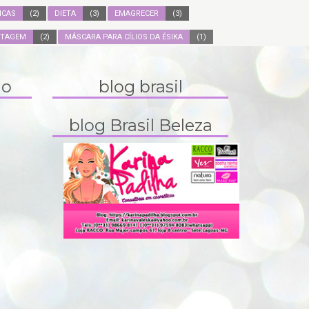
ICAS
(2)
DIETA
(3)
EMAGRECER
(3)
ITAGEM
(2)
MÁSCARA PARA CÍLIOS DA ÉSIKA
(1)
do
blog brasil
blog Brasil Beleza