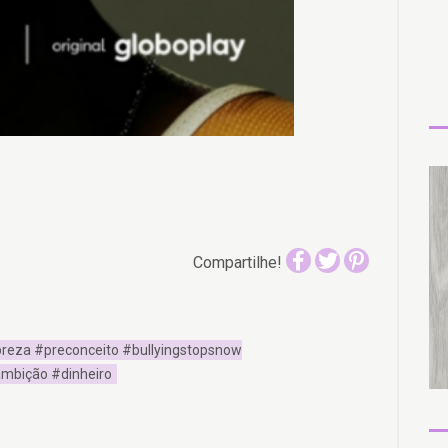
Compartilhe!
breza #preconceito #bullyingstopsnow
ambição #dinheiro