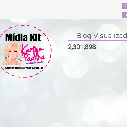
D
F
Blog Visualiza
2,301,898