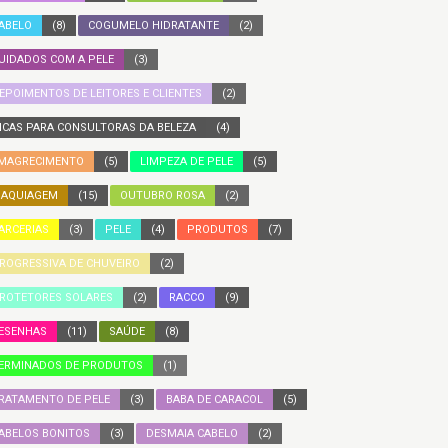
ABELO
(8)
COGUMELO HIDRATANTE
(2)
UIDADOS COM A PELE
(3)
EPOIMENTOS DE LEITORES E CLIENTES
(2)
ICAS PARA CONSULTORAS DA BELEZA
(4)
MAGRECIMENTO
(5)
LIMPEZA DE PELE
(5)
AQUIAGEM
(15)
OUTUBRO ROSA
(2)
ARCERIAS
(3)
PELE
(4)
PRODUTOS
(7)
ROGRESSIVA DE CHUVEIRO
(2)
ROTETORES SOLARES
(2)
RACCO
(9)
ESENHAS
(11)
SAÚDE
(8)
ERMINADOS DE PRODUTOS
(1)
RATAMENTO DE PELE
(3)
BABA DE CARACOL
(5)
ABELOS BONITOS
(3)
DESMAIA CABELO
(2)