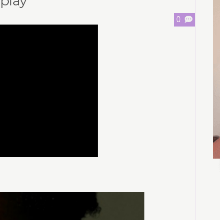
oplay
0