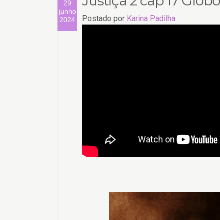
Justiça 2 cap 17 Glob
29
junho
Postado por
Karina Padilha
2024