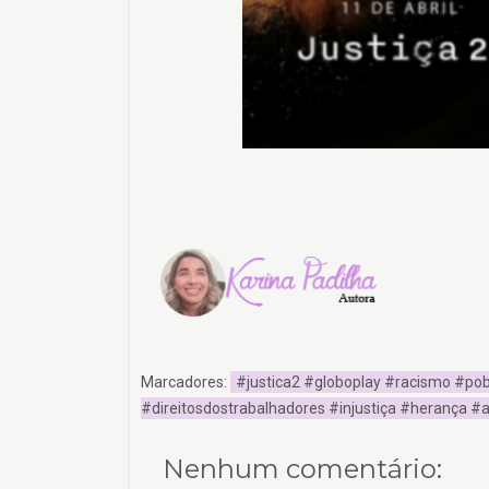
Marcadores:
#justica2 #globoplay #racismo #po
#direitosdostrabalhadores #injustiça #herança #
Nenhum comentário: