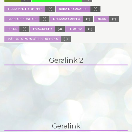
TRATAMENTO DE PELE
(3)
BABA DE CARACOL
(5)
CABELOS BONITOS
(3)
DESMAIA CABELO
(2)
DICAS
(2)
DIETA
(3)
EMAGRECER
(3)
FITAGEM
(2)
MÁSCARA PARA CÍLIOS DA ÉSIKA
(1)
Geralink 2
Geralink