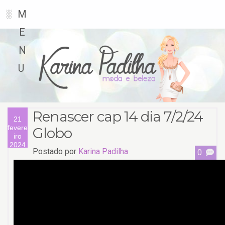
M
░
E
N
U
Renascer cap 14 dia 7/2/24
21
fevere
Globo
iro
2024
Postado por
Karina Padilha
0