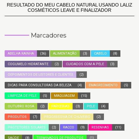
RESULTADO DO MEU CABELO NATURAL USANDO LALIZ
COSMÉTICOS LEAVE E FINALIZADOR
Marcadores
ABELHA RAINHA
(36)
ALIMENTAÇÃO
(3)
CABELO
(8)
COGUMELO HIDRATANTE
(2)
CUIDADOS COM A PELE
(3)
DEPOIMENTOS DE LEITORES E CLIENTES
(2)
DICAS PARA CONSULTORAS DA BELEZA
(4)
EMAGRECIMENTO
(5)
LIMPEZA DE PELE
(5)
MAQUIAGEM
(15)
OUTUBRO ROSA
(2)
PARCERIAS
(3)
PELE
(4)
PRODUTOS
(7)
PROGRESSIVA DE CHUVEIRO
(2)
PROTETORES SOLARES
(2)
RACCO
(9)
RESENHAS
(11)
SAÚDE
(8)
TERMINADOS DE PRODUTOS
(1)