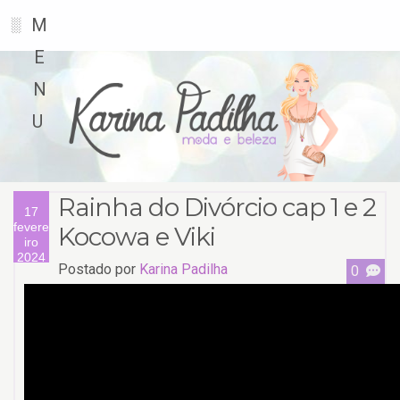
M
░
E
N
U
Rainha do Divórcio cap 1 e 2
17
fevere
Kocowa e Viki
iro
2024
Postado por
Karina Padilha
0