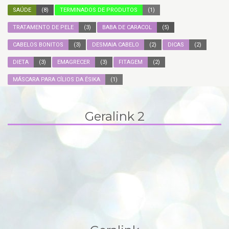
SAÚDE
(8)
TERMINADOS DE PRODUTOS
(1)
TRATAMENTO DE PELE
(3)
BABA DE CARACOL
(5)
CABELOS BONITOS
(3)
DESMAIA CABELO
(2)
DICAS
(2)
DIETA
(3)
EMAGRECER
(3)
FITAGEM
(2)
MÁSCARA PARA CÍLIOS DA ÉSIKA
(1)
Geralink 2