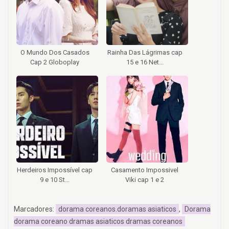
O Mundo Dos Casados
Rainha Das Lágrimas cap
Cap 2 Globoplay
15 e 16 Net...
Herdeiros Impossível cap
Casamento Impossivel
9 e 10 St...
Viki cap 1 e 2
Marcadores:
dorama coreanos.doramas asiaticos
,
Dorama
dorama coreano dramas asiaticos dramas coreanos