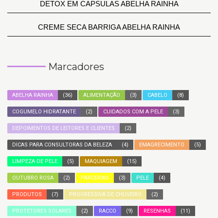
DETOX EM CAPSULAS ABELHA RAINHA
CREME SECA BARRIGA ABELHA RAINHA
Marcadores
ABELHA RAINHA
(36)
ALIMENTAÇÃO
(3)
CABELO
(8)
COGUMELO HIDRATANTE
(2)
CUIDADOS COM A PELE
(3)
DEPOIMENTOS DE LEITORES E CLIENTES
(2)
DICAS PARA CONSULTORAS DA BELEZA
(4)
EMAGRECIMENTO
(5)
LIMPEZA DE PELE
(5)
MAQUIAGEM
(15)
OUTUBRO ROSA
(2)
PARCERIAS
(3)
PELE
(4)
PRODUTOS
(7)
PROGRESSIVA DE CHUVEIRO
(2)
PROTETORES SOLARES
(2)
RACCO
(9)
RESENHAS
(11)