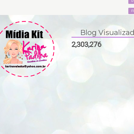
D
F
Blog Visualiza
2,303,276