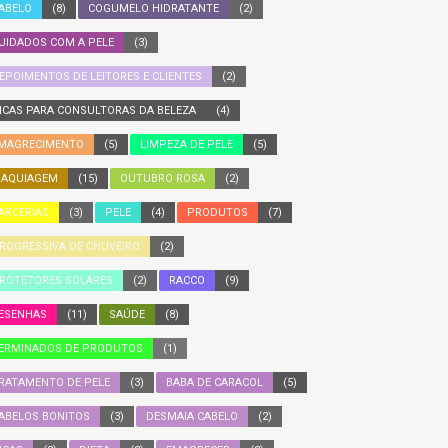
ABELO
(8)
COGUMELO HIDRATANTE
(2)
UIDADOS COM A PELE
(3)
EPOIMENTOS DE LEITORES E CLIENTES
(2)
ICAS PARA CONSULTORAS DA BELEZA
(4)
MAGRECIMENTO
(5)
LIMPEZA DE PELE
(5)
AQUIAGEM
(15)
OUTUBRO ROSA
(2)
ARCERIAS
(3)
PELE
(4)
PRODUTOS
(7)
ROGRESSIVA DE CHUVEIRO
(2)
ROTETORES SOLARES
(2)
RACCO
(9)
ESENHAS
(11)
SAÚDE
(8)
ERMINADOS DE PRODUTOS
(1)
RATAMENTO DE PELE
(3)
BABA DE CARACOL
(5)
ABELOS BONITOS
(3)
DESMAIA CABELO
(2)