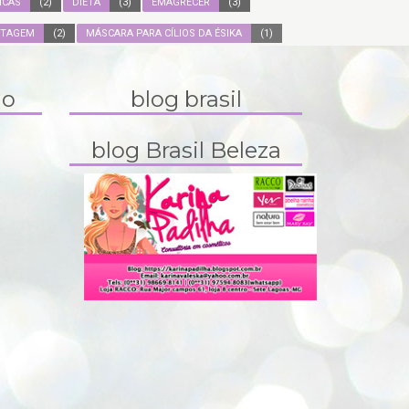
ICAS
(2)
DIETA
(3)
EMAGRECER
(3)
ITAGEM
(2)
MÁSCARA PARA CÍLIOS DA ÉSIKA
(1)
do
blog brasil
blog Brasil Beleza