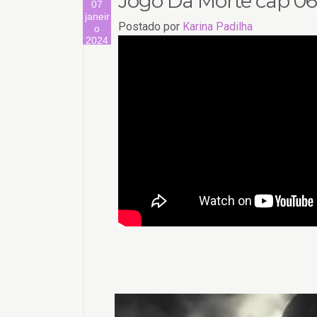
Jogo Da Morte cap 06
07
janeir
Postado por
Karina Padilha
o
2024