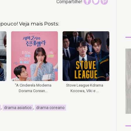
Compartilhe!
pouco! Veja mais Posts:
"A Cinderela Moderna
Stove League Kdrama
Dorama Corean...
Kocowa, Viki e ...
,
drama asiatico
,
drama coreano