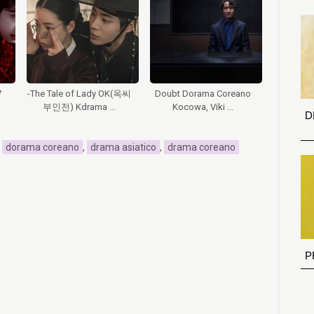
7
-The Tale of Lady OK(옥씨
Doubt Dorama Coreano
부인전) Kdrama ...
Kocowa, Viki ...
D
,
dorama coreano
,
drama asiatico
,
drama coreano
P