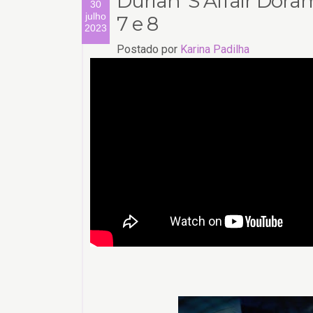
Durian 'S Affair Dor
30
julho
7 e 8
2023
Postado por
Karina Padilha