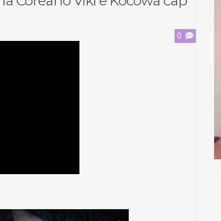
ama Coreano Viki e Kocowa cap
0