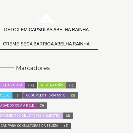
DETOX EM CAPSULAS ABELHA RAINHA
CREME SECA BARRIGA ABELHA RAINHA
Marcadores
BELHA RAINHA
(36)
ALIMENTAÇÃO
(3)
ABELO
(8)
COGUMELO HIDRATANTE
(2)
UIDADOS COM A PELE
(3)
EPOIMENTOS DE LEITORES E CLIENTES
(2)
ICAS PARA CONSULTORAS DA BELEZA
(4)