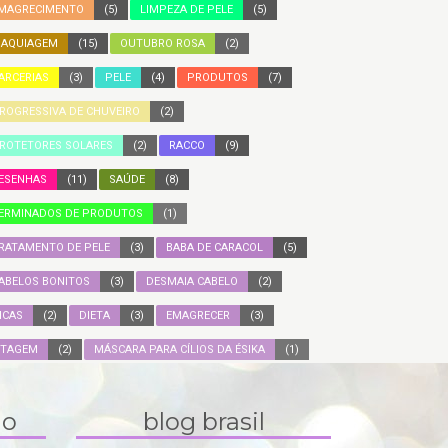
MAGRECIMENTO
(5)
LIMPEZA DE PELE
(5)
AQUIAGEM
(15)
OUTUBRO ROSA
(2)
ARCERIAS
(3)
PELE
(4)
PRODUTOS
(7)
ROGRESSIVA DE CHUVEIRO
(2)
ROTETORES SOLARES
(2)
RACCO
(9)
ESENHAS
(11)
SAÚDE
(8)
ERMINADOS DE PRODUTOS
(1)
RATAMENTO DE PELE
(3)
BABA DE CARACOL
(5)
ABELOS BONITOS
(3)
DESMAIA CABELO
(2)
ICAS
(2)
DIETA
(3)
EMAGRECER
(3)
ITAGEM
(2)
MÁSCARA PARA CÍLIOS DA ÉSIKA
(1)
do
blog brasil