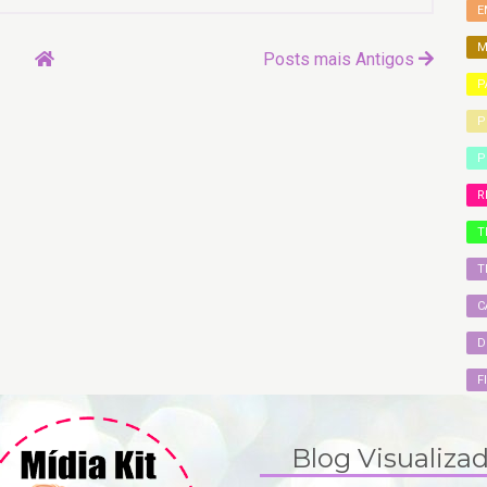
E
M
Posts mais Antigos
P
P
P
R
T
T
C
D
F
Blog Visualiza