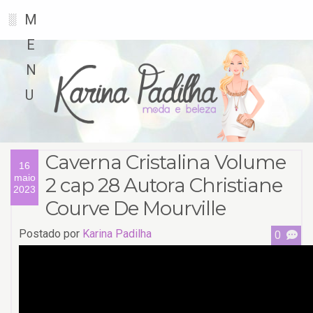
M
░
E
N
U
Caverna Cristalina Volume
16
maio
2 cap 28 Autora Christiane
2023
Courve De Mourville
Postado por
Karina Padilha
0