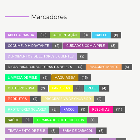
Marcadores
ABELHA RAINHA
(36)
ALIMENTAÇÃO
(3)
CABELO
(8)
COGUMELO HIDRATANTE
(2)
CUIDADOS COM A PELE
(3)
DEPOIMENTOS DE LEITORES E CLIENTES
(2)
DICAS PARA CONSULTORAS DA BELEZA
(4)
EMAGRECIMENTO
(5)
LIMPEZA DE PELE
(5)
MAQUIAGEM
(15)
OUTUBRO ROSA
(2)
PARCERIAS
(3)
PELE
(4)
PRODUTOS
(7)
PROGRESSIVA DE CHUVEIRO
(2)
PROTETORES SOLARES
(2)
RACCO
(9)
RESENHAS
(11)
SAÚDE
(8)
TERMINADOS DE PRODUTOS
(1)
TRATAMENTO DE PELE
(3)
BABA DE CARACOL
(5)