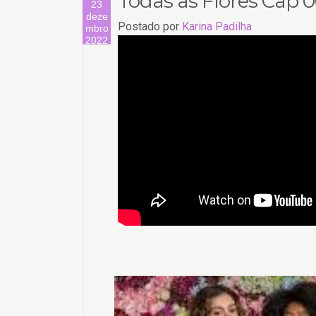
Todas as Flores Cap 
23
deze
Postado por
Karina Padilha
mbro
2022