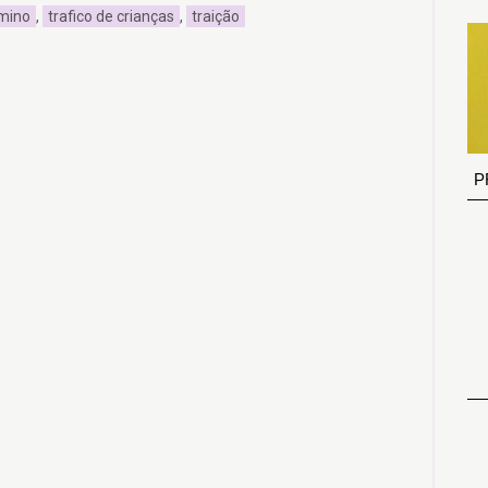
mino
,
trafico de crianças
,
traição
P