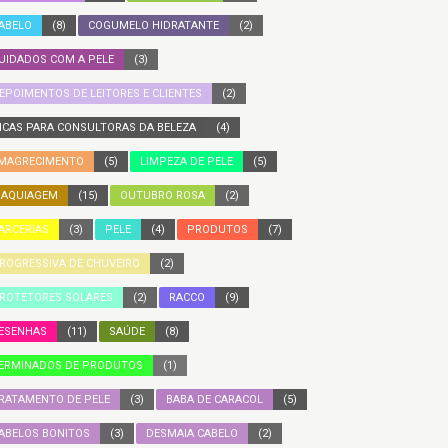
ABELO
(8)
COGUMELO HIDRATANTE
(2)
UIDADOS COM A PELE
(3)
EPOIMENTOS DE LEITORES E CLIENTES
(2)
ICAS PARA CONSULTORAS DA BELEZA
(4)
MAGRECIMENTO
(5)
LIMPEZA DE PELE
(5)
AQUIAGEM
(15)
OUTUBRO ROSA
(2)
ARCERIAS
(3)
PELE
(4)
PRODUTOS
(7)
ROGRESSIVA DE CHUVEIRO
(2)
ROTETORES SOLARES
(2)
RACCO
(9)
ESENHAS
(11)
SAÚDE
(8)
ERMINADOS DE PRODUTOS
(1)
RATAMENTO DE PELE
(3)
BABA DE CARACOL
(5)
ABELOS BONITOS
(3)
DESMAIA CABELO
(2)