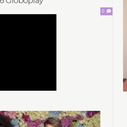
06 Globoplay
0