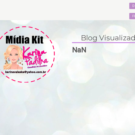
D
F
Blog Visualiza
NaN