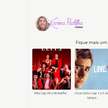
Fique mais um 
Elite Cap 05 e 06 Netflix
I love Victor cap 1 e 2 d
tempo...