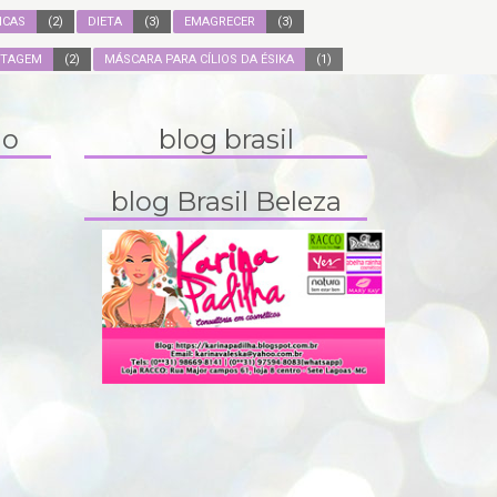
ICAS
(2)
DIETA
(3)
EMAGRECER
(3)
ITAGEM
(2)
MÁSCARA PARA CÍLIOS DA ÉSIKA
(1)
do
blog brasil
blog Brasil Beleza