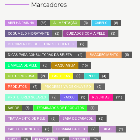
Marcadores
ABELHA RAINHA
(36)
ALIMENTAÇÃO
(3)
CABELO
(8)
COGUMELO HIDRATANTE
(2)
CUIDADOS COM A PELE
(3)
DEPOIMENTOS DE LEITORES E CLIENTES
(2)
DICAS PARA CONSULTORAS DA BELEZA
(4)
EMAGRECIMENTO
(5)
LIMPEZA DE PELE
(5)
MAQUIAGEM
(15)
OUTUBRO ROSA
(2)
PARCERIAS
(3)
PELE
(4)
PRODUTOS
(7)
PROGRESSIVA DE CHUVEIRO
(2)
PROTETORES SOLARES
(2)
RACCO
(9)
RESENHAS
(11)
SAÚDE
(8)
TERMINADOS DE PRODUTOS
(1)
TRATAMENTO DE PELE
(3)
BABA DE CARACOL
(5)
CABELOS BONITOS
(3)
DESMAIA CABELO
(2)
DICAS
(2)
DIETA
(3)
EMAGRECER
(3)
FITAGEM
(2)