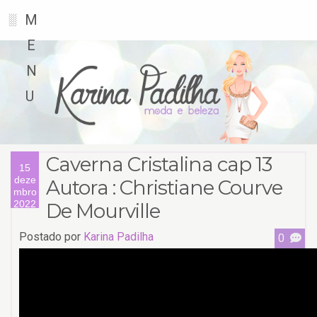
M
░
E
N
U
Caverna Cristalina cap 13
15
deze
Autora : Christiane Courve
mbro
2022
De Mourville
Postado por
Karina Padilha
0