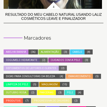
RESULTADO DO MEU CABELO NATURAL USANDO LALIZ
COSMÉTICOS LEAVE E FINALIZADOR
Marcadores
ABELHA RAINHA
(36)
ALIMENTAÇÃO
(3)
CABELO
(8)
COGUMELO HIDRATANTE
(2)
CUIDADOS COM A PELE
(3)
DEPOIMENTOS DE LEITORES E CLIENTES
(2)
DICAS PARA CONSULTORAS DA BELEZA
(4)
EMAGRECIMENTO
(5)
LIMPEZA DE PELE
(5)
MAQUIAGEM
(15)
OUTUBRO ROSA
(2)
PARCERIAS
(3)
PELE
(4)
PRODUTOS
(7)
PROGRESSIVA DE CHUVEIRO
(2)