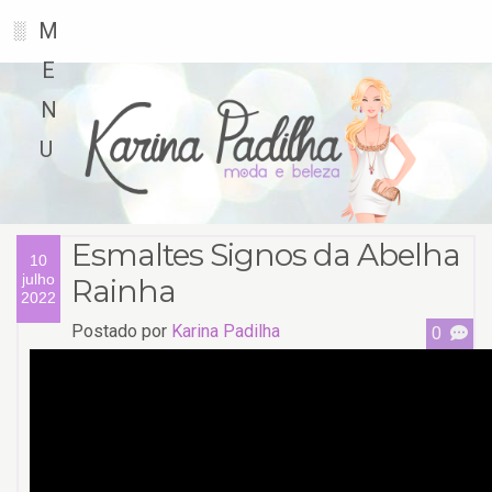
M
░
E
N
U
Esmaltes Signos da Abelha
10
julho
Rainha
2022
Postado por
Karina Padilha
0