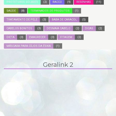
PROTETORES SOLARES
(2)
RACCO
(9)
RESENHAS
(11)
SAÚDE
(8)
TERMINADOS DE PRODUTOS
(1)
TRATAMENTO DE PELE
(3)
BABA DE CARACOL
(5)
CABELOS BONITOS
(3)
DESMAIA CABELO
(2)
DICAS
(2)
DIETA
(3)
EMAGRECER
(3)
FITAGEM
(2)
MÁSCARA PARA CÍLIOS DA ÉSIKA
(1)
Geralink 2