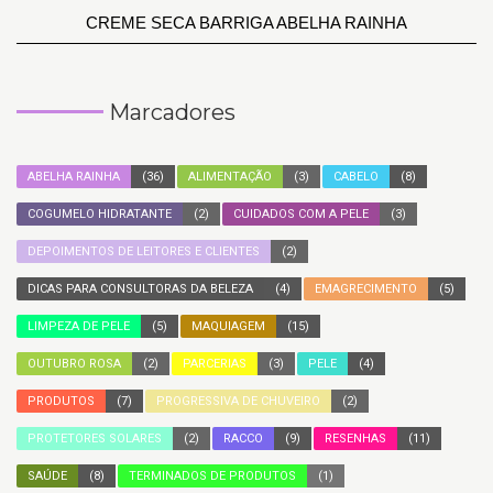
CREME SECA BARRIGA ABELHA RAINHA
Marcadores
ABELHA RAINHA
(36)
ALIMENTAÇÃO
(3)
CABELO
(8)
COGUMELO HIDRATANTE
(2)
CUIDADOS COM A PELE
(3)
DEPOIMENTOS DE LEITORES E CLIENTES
(2)
DICAS PARA CONSULTORAS DA BELEZA
(4)
EMAGRECIMENTO
(5)
LIMPEZA DE PELE
(5)
MAQUIAGEM
(15)
OUTUBRO ROSA
(2)
PARCERIAS
(3)
PELE
(4)
PRODUTOS
(7)
PROGRESSIVA DE CHUVEIRO
(2)
PROTETORES SOLARES
(2)
RACCO
(9)
RESENHAS
(11)
SAÚDE
(8)
TERMINADOS DE PRODUTOS
(1)