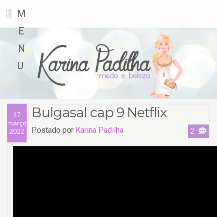
M
░
E
N
U
Bulgasal cap 9 Netflix
17
março
Postado por
Karina Padilha
2
2022