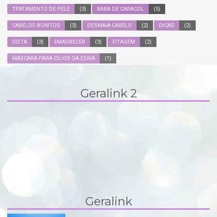
TRATAMENTO DE PELE
(3)
BABA DE CARACOL
(5)
CABELOS BONITOS
(3)
DESMAIA CABELO
(2)
DICAS
(2)
DIETA
(3)
EMAGRECER
(3)
FITAGEM
(2)
MÁSCARA PARA CÍLIOS DA ÉSIKA
(1)
Geralink 2
Geralink