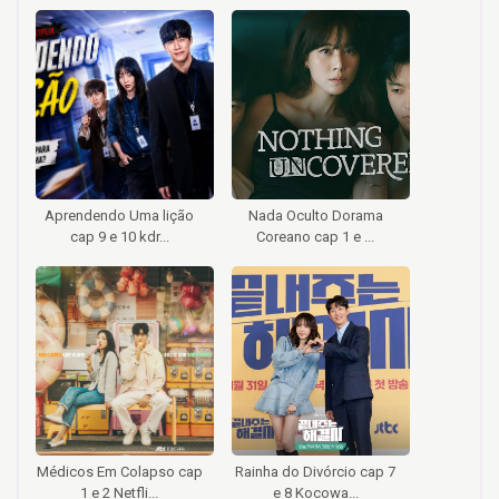
Aprendendo Uma lição
Nada Oculto Dorama
cap 9 e 10 kdr...
Coreano cap 1 e ...
Médicos Em Colapso cap
Rainha do Divórcio cap 7
1 e 2 Netfli...
e 8 Kocowa...