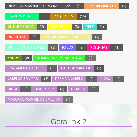
DICAS PARA CONSULTORAS DA BELEZA
(4)
EMAGRECIMENTO
(5)
LIMPEZA DE PELE
(5)
MAQUIAGEM
(15)
OUTUBRO ROSA
(2)
PARCERIAS
(3)
PELE
(4)
PRODUTOS
(7)
PROGRESSIVA DE CHUVEIRO
(2)
PROTETORES SOLARES
(2)
RACCO
(9)
RESENHAS
(11)
SAÚDE
(8)
TERMINADOS DE PRODUTOS
(1)
TRATAMENTO DE PELE
(3)
BABA DE CARACOL
(5)
CABELOS BONITOS
(3)
DESMAIA CABELO
(2)
DICAS
(2)
DIETA
(3)
EMAGRECER
(3)
FITAGEM
(2)
MÁSCARA PARA CÍLIOS DA ÉSIKA
(1)
Geralink 2