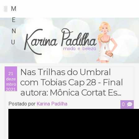
M
░
E
N
U
Nas Trilhas do Umbral
21
deze
com Tobias Cap 28 - Final
mbro
2021
autora: Mônica Cortat Es...
Postado por
Karina Padilha
0