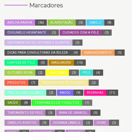
Marcadores
ABELHA RAINHA
(36)
ALIMENTAÇÃO
(3)
CABELO
(8)
COGUMELO HIDRATANTE
(2)
CUIDADOS COM A PELE
(3)
DEPOIMENTOS DE LEITORES E CLIENTES
(2)
DICAS PARA CONSULTORAS DA BELEZA
(4)
EMAGRECIMENTO
(5)
LIMPEZA DE PELE
(5)
MAQUIAGEM
(15)
OUTUBRO ROSA
(2)
PARCERIAS
(3)
PELE
(4)
PRODUTOS
(7)
PROGRESSIVA DE CHUVEIRO
(2)
PROTETORES SOLARES
(2)
RACCO
(9)
RESENHAS
(11)
SAÚDE
(8)
TERMINADOS DE PRODUTOS
(1)
TRATAMENTO DE PELE
(3)
BABA DE CARACOL
(5)
CABELOS BONITOS
(3)
DESMAIA CABELO
(2)
DICAS
(2)