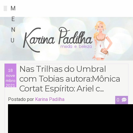
M
░
E
N
U
Nas Trilhas do Umbral
18
nove
com Tobias autora:Mônica
mbro
2021
Cortat Espírito: Ariel c...
Postado por
Karina Padilha
0