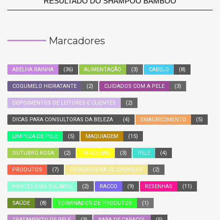
RESULTADO DO SHAMPOO BAMBOO
Marcadores
ABELHA RAINHA
(36)
ALIMENTAÇÃO
(3)
CABELO
(8)
COGUMELO HIDRATANTE
(2)
CUIDADOS COM A PELE
(3)
DEPOIMENTOS DE LEITORES E CLIENTES
(2)
DICAS PARA CONSULTORAS DA BELEZA
(4)
EMAGRECIMENTO
(5)
LIMPEZA DE PELE
(5)
MAQUIAGEM
(15)
OUTUBRO ROSA
(2)
PARCERIAS
(3)
PELE
(4)
PRODUTOS
(7)
PROGRESSIVA DE CHUVEIRO
(2)
PROTETORES SOLARES
(2)
RACCO
(9)
RESENHAS
(11)
SAÚDE
(8)
TERMINADOS DE PRODUTOS
(1)
TRATAMENTO DE PELE
(3)
BABA DE CARACOL
(5)