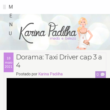
M
░
E
N
U
Dorama: Taxi Driver cap 3 a
18
maio
4
2021
Postado por
Karina Padilha
0