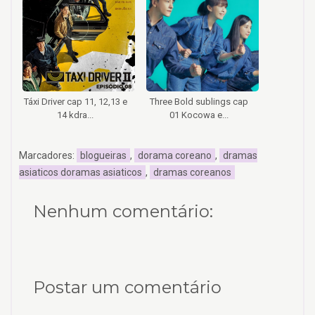
Táxi Driver cap 11, 12,13 e
Three Bold sublings cap
14 kdra...
01 Kocowa e...
Marcadores:
blogueiras
,
dorama coreano
,
dramas
asiaticos doramas asiaticos
,
dramas coreanos
Nenhum comentário:
Postar um comentário