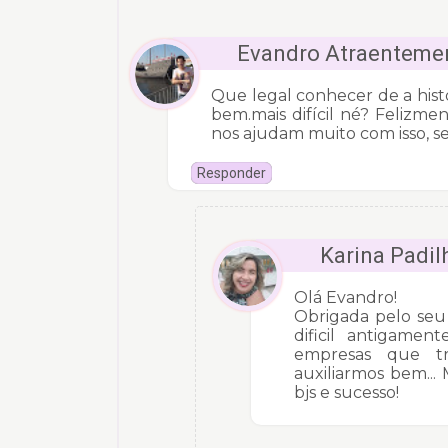
Evandro Atraenteme
Que legal conhecer de a his
bem.mais difícil né? Felizm
nos ajudam muito com isso, s
Responder
Karina Padil
Olá Evandro!
Obrigada pelo seu
dificil antigame
empresas que tr
auxiliarmos bem...
bjs e sucesso!