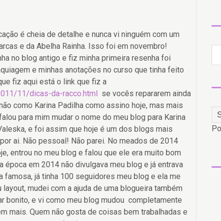
cação é cheia de detalhe e nunca vi ninguém com um
rcas e da Abelha Rainha. Isso foi em novembro!
ha no blog antigo e fiz minha primeira resenha foi
quiagem e minhas anotações no curso que tinha feito
e fiz aqui está o link que fiz a
/2011/11/dicas-da-racco.html
se vocês repararem ainda
 não como Karina Padilha como assino hoje, mas mais
alou para mim mudar o nome do meu blog para Karina
Po
Valeska, e foi assim que hoje é um dos blogs mais
 por ai. Não pessoal! Não parei. No meados de 2014
e, entrou no meu blog e falou que ele era muito bom
sa época em 2014 não divulgava meu blog e já entrava
a famosa, já tinha 100 seguidores meu blog e ela me
eu layout, mudei com a ajuda de uma blogueira também
icar bonito, e vi como meu blog mudou completamente
bem mais. Quem não gosta de coisas bem trabalhadas e