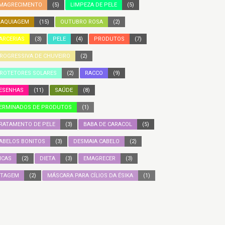
MAGRECIMENTO
(5)
LIMPEZA DE PELE
(5)
AQUIAGEM
(15)
OUTUBRO ROSA
(2)
ARCERIAS
(3)
PELE
(4)
PRODUTOS
(7)
ROGRESSIVA DE CHUVEIRO
(2)
ROTETORES SOLARES
(2)
RACCO
(9)
ESENHAS
(11)
SAÚDE
(8)
ERMINADOS DE PRODUTOS
(1)
RATAMENTO DE PELE
(3)
BABA DE CARACOL
(5)
ABELOS BONITOS
(3)
DESMAIA CABELO
(2)
ICAS
(2)
DIETA
(3)
EMAGRECER
(3)
ITAGEM
(2)
MÁSCARA PARA CÍLIOS DA ÉSIKA
(1)