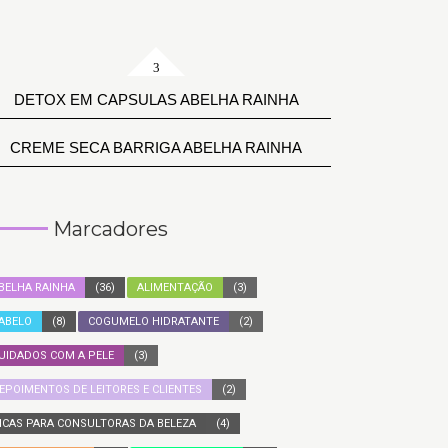
DETOX EM CAPSULAS ABELHA RAINHA
CREME SECA BARRIGA ABELHA RAINHA
Marcadores
BELHA RAINHA
(36)
ALIMENTAÇÃO
(3)
ABELO
(8)
COGUMELO HIDRATANTE
(2)
UIDADOS COM A PELE
(3)
EPOIMENTOS DE LEITORES E CLIENTES
(2)
ICAS PARA CONSULTORAS DA BELEZA
(4)