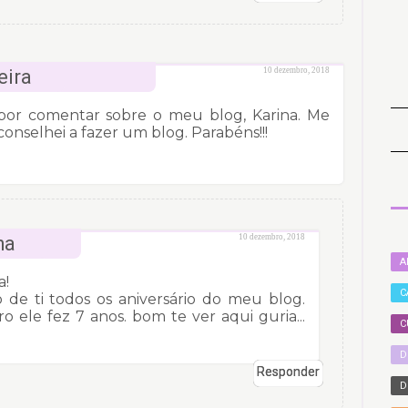
eira
10 dezembro, 2018
 por comentar sobre o meu blog, Karina. Me
selhei a fazer um blog. Parabéns!!!
ha
10 dezembro, 2018
A
a!
C
de ti todos os aniversário do meu blog.
ele fez 7 anos. bom te ver aqui guria...
C
D
Responder
D