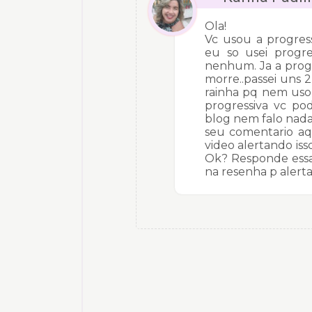
Ola!
Vc usou a progres
eu so usei progre
nenhum. Ja a progr
morre..passei uns 
rainha pq nem uso 
progressiva vc p
blog nem falo nada
seu comentario aq
video alertando is
Ok? Responde essa
na resenha p alerta