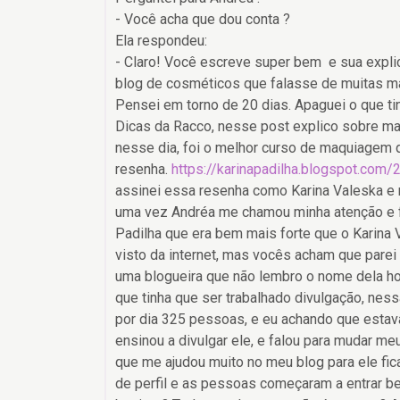
- Você acha que dou conta ?
Ela respondeu:
- Claro! Você escreve super bem e sua expli
blog de cosméticos que falasse de muitas ma
Pensei em torno de 20 dias. Apaguei o que tin
Dicas da Racco, nesse post explico sobre ma
nesse dia, foi o melhor curso de maquiagem qu
resenha.
https://karinapadilha.blogspot.com
assinei essa resenha como Karina Valeska e
uma vez Andréa me chamou minha atenção e f
Padilha que era bem mais forte que o Karina 
visto da internet, mas vocês acham que parei
uma blogueira que não lembro o nome dela hoj
que tinha que ser trabalhado divulgação, nes
por dia 325 pessoas, e eu achando que estav
ensinou a divulgar ele, e falou para mudar m
que me ajudou muito no meu blog para ele f
de perfil e as pessoas começaram a entrar 