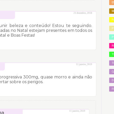
E
M
21 dezembro, 2018
P
unir beleza e conteúdo! Estou te seguindo.
P
jadas no Natal estejam presentes em todos os
tal e Boas Festas!
P
R
T
T
11 janeiro, 2019
C
progressiva 300mg, quase morro e ainda não
D
rtar sobre os perigos.
F
ha
11 janeiro, 2019