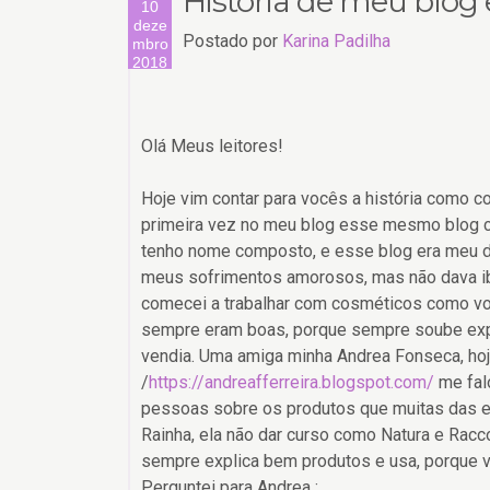
História de meu blog 
10
deze
Postado por
Karina Padilha
mbro
2018
Olá Meus leitores!
Hoje vim contar para vocês a história como 
primeira vez no meu blog esse mesmo blog ch
tenho nome composto, e esse blog era meu dia
meus sofrimentos amorosos, mas não dava ibo
comecei a trabalhar com cosméticos como vo
sempre eram boas, porque sempre soube expl
vendia. Uma amiga minha Andrea Fonseca, hoj
/
https://andreafferreira.blogspot.com/
me falo
pessoas sobre os produtos que muitas das em
Rainha, ela não dar curso como Natura e Racc
sempre explica bem produtos e usa, porque vo
Perguntei para Andrea :