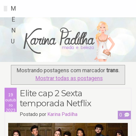
M
░
E
N
U
Mostrando postagens com marcador
trans
.
Mostrar todas as postagens
Elite cap 2 Sexta
19
outub
temporada Netflix
ro
2023
Postado por
Karina Padilha
0