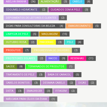
ABELHA RAINHA
(36)
ALIMENTAÇÃO
(3)
CABELO
(8)
COGUMELO HIDRATANTE
(2)
CUIDADOS COM A PELE
(3)
DEPOIMENTOS DE LEITORES E CLIENTES
(2)
DICAS PARA CONSULTORAS DA BELEZA
(4)
EMAGRECIMENTO
(5)
LIMPEZA DE PELE
(5)
MAQUIAGEM
(15)
OUTUBRO ROSA
(2)
PARCERIAS
(3)
PELE
(4)
PRODUTOS
(7)
PROGRESSIVA DE CHUVEIRO
(2)
PROTETORES SOLARES
(2)
RACCO
(9)
RESENHAS
(11)
SAÚDE
(8)
TERMINADOS DE PRODUTOS
(1)
TRATAMENTO DE PELE
(3)
BABA DE CARACOL
(5)
CABELOS BONITOS
(3)
DESMAIA CABELO
(2)
DICAS
(2)
DIETA
(3)
EMAGRECER
(3)
FITAGEM
(2)
MÁSCARA PARA CÍLIOS DA ÉSIKA
(1)