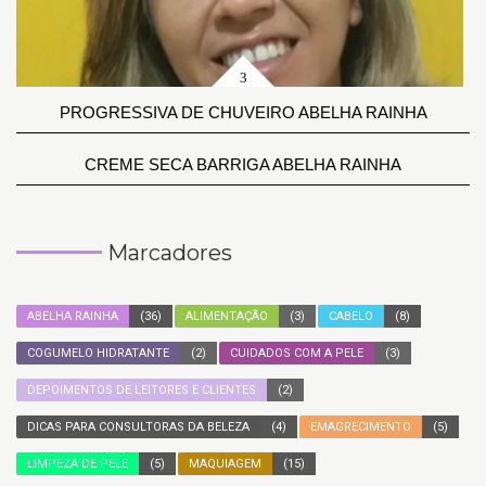
PROGRESSIVA DE CHUVEIRO ABELHA RAINHA
CREME SECA BARRIGA ABELHA RAINHA
Marcadores
ABELHA RAINHA
(36)
ALIMENTAÇÃO
(3)
CABELO
(8)
COGUMELO HIDRATANTE
(2)
CUIDADOS COM A PELE
(3)
DEPOIMENTOS DE LEITORES E CLIENTES
(2)
DICAS PARA CONSULTORAS DA BELEZA
(4)
EMAGRECIMENTO
(5)
LIMPEZA DE PELE
(5)
MAQUIAGEM
(15)