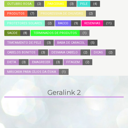
OUTUBRO ROSA
(2)
PARCERIAS
(3)
PELE
(4)
PRODUTOS
(7)
PROGRESSIVA DE CHUVEIRO
(2)
PROTETORES SOLARES
(2)
RACCO
(9)
RESENHAS
(11)
SAÚDE
(8)
TERMINADOS DE PRODUTOS
(1)
TRATAMENTO DE PELE
(3)
BABA DE CARACOL
(5)
CABELOS BONITOS
(3)
DESMAIA CABELO
(2)
DICAS
(2)
DIETA
(3)
EMAGRECER
(3)
FITAGEM
(2)
MÁSCARA PARA CÍLIOS DA ÉSIKA
(1)
Geralink 2