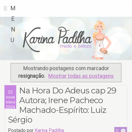
M
░
E
N
U
Mostrando postagens com marcador
resignação
.
Mostrar todas as postagens
Na Hora Do Adeus cap 29
22
nove
Autora; Irene Pacheco
mbro
2024
Machado-Espírito: Luiz
Sérgio
Postado por
Karina Padilha
0