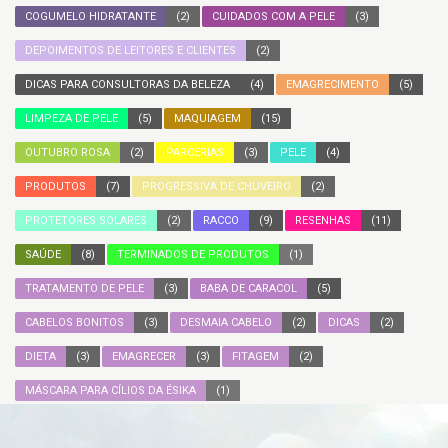
COGUMELO HIDRATANTE
(2)
CUIDADOS COM A PELE
(3)
DEPOIMENTOS DE LEITORES E CLIENTES
(2)
DICAS PARA CONSULTORAS DA BELEZA
(4)
EMAGRECIMENTO
(5)
LIMPEZA DE PELE
(5)
MAQUIAGEM
(15)
OUTUBRO ROSA
(2)
PARCERIAS
(3)
PELE
(4)
PRODUTOS
(7)
PROGRESSIVA DE CHUVEIRO
(2)
PROTETORES SOLARES
(2)
RACCO
(9)
RESENHAS
(11)
SAÚDE
(8)
TERMINADOS DE PRODUTOS
(1)
TRATAMENTO DE PELE
(3)
BABA DE CARACOL
(5)
CABELOS BONITOS
(3)
DESMAIA CABELO
(2)
DICAS
(2)
DIETA
(3)
EMAGRECER
(3)
FITAGEM
(2)
MÁSCARA PARA CÍLIOS DA ÉSIKA
(1)