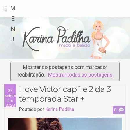
M
░
E
N
U
Mostrando postagens com marcador
reabilitação
.
Mostrar todas as postagens
I love Victor cap 1 e 2 da 3
27
setem
temporada Star +
bro
2023
Postado por
Karina Padilha
0