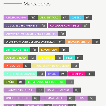
Marcadores
ABELHA RAINHA
(36)
ALIMENTAÇÃO
(3)
CABELO
(8)
COGUMELO HIDRATANTE
(2)
CUIDADOS COM A PELE
(3)
DEPOIMENTOS DE LEITORES E CLIENTES
(2)
DICAS PARA CONSULTORAS DA BELEZA
(4)
EMAGRECIMENTO
(5)
LIMPEZA DE PELE
(5)
MAQUIAGEM
(15)
OUTUBRO ROSA
(2)
PARCERIAS
(3)
PELE
(4)
PRODUTOS
(7)
PROGRESSIVA DE CHUVEIRO
(2)
PROTETORES SOLARES
(2)
RACCO
(9)
RESENHAS
(11)
SAÚDE
(8)
TERMINADOS DE PRODUTOS
(1)
TRATAMENTO DE PELE
(3)
BABA DE CARACOL
(5)
CABELOS BONITOS
(3)
DESMAIA CABELO
(2)
DICAS
(2)