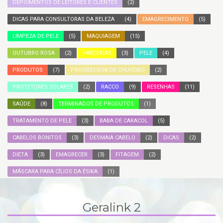
DEPOIMENTOS DE LEITORES E CLIENTES
(2)
DICAS PARA CONSULTORAS DA BELEZA
(4)
EMAGRECIMENTO
(5)
LIMPEZA DE PELE
(5)
MAQUIAGEM
(15)
OUTUBRO ROSA
(2)
PARCERIAS
(3)
PELE
(4)
PRODUTOS
(7)
PROGRESSIVA DE CHUVEIRO
(2)
PROTETORES SOLARES
(2)
RACCO
(9)
RESENHAS
(11)
SAÚDE
(8)
TERMINADOS DE PRODUTOS
(1)
TRATAMENTO DE PELE
(3)
BABA DE CARACOL
(5)
CABELOS BONITOS
(3)
DESMAIA CABELO
(2)
DICAS
(2)
DIETA
(3)
EMAGRECER
(3)
FITAGEM
(2)
MÁSCARA PARA CÍLIOS DA ÉSIKA
(1)
Geralink 2