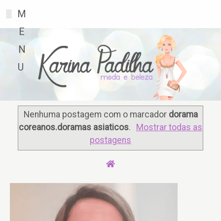
M
░
E
N
U
Nenhuma postagem com o marcador
dorama
coreanos.doramas asiaticos
.
Mostrar todas as
postagens