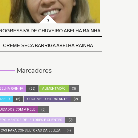
ROGRESSIVA DE CHUVEIRO ABELHA RAINHA
CREME SECA BARRIGA ABELHA RAINHA
Marcadores
BELHA RAINHA
(36)
ALIMENTAÇÃO
(3)
ABELO
(8)
COGUMELO HIDRATANTE
(2)
UIDADOS COM A PELE
(3)
EPOIMENTOS DE LEITORES E CLIENTES
(2)
ICAS PARA CONSULTORAS DA BELEZA
(4)