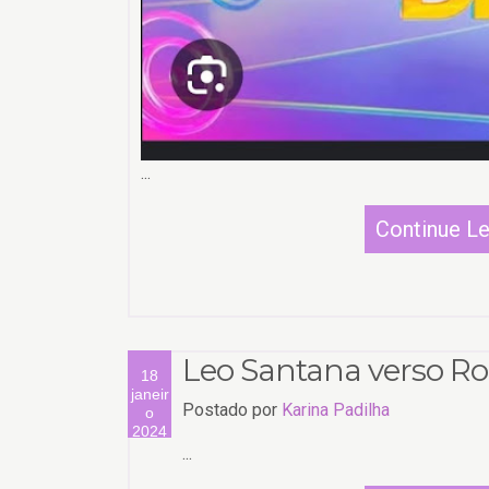
...
Continue L
Leo Santana verso Ro
18
janeir
Postado por
Karina Padilha
o
2024
...