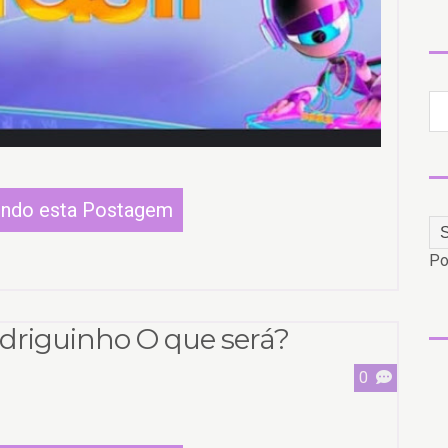
endo esta Postagem
Po
driguinho O que será?
0