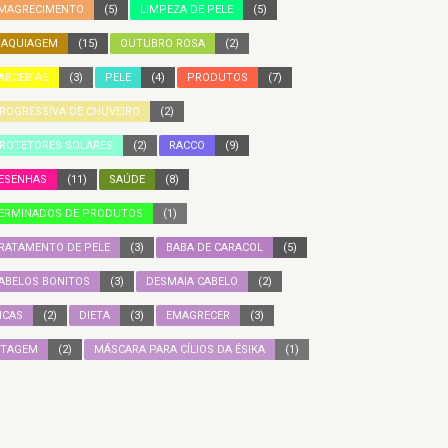
MAGRECIMENTO
(5)
LIMPEZA DE PELE
(5)
AQUIAGEM
(15)
OUTUBRO ROSA
(2)
ARCERIAS
(3)
PELE
(4)
PRODUTOS
(7)
ROGRESSIVA DE CHUVEIRO
(2)
ROTETORES SOLARES
(2)
RACCO
(9)
ESENHAS
(11)
SAÚDE
(8)
ERMINADOS DE PRODUTOS
(1)
RATAMENTO DE PELE
(3)
BABA DE CARACOL
(5)
ABELOS BONITOS
(3)
DESMAIA CABELO
(2)
ICAS
(2)
DIETA
(3)
EMAGRECER
(3)
ITAGEM
(2)
MÁSCARA PARA CÍLIOS DA ÉSIKA
(1)