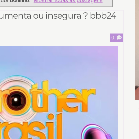
ador
boninho
.
Mostrar todas as postagens
umenta ou insegura ? bbb24
0