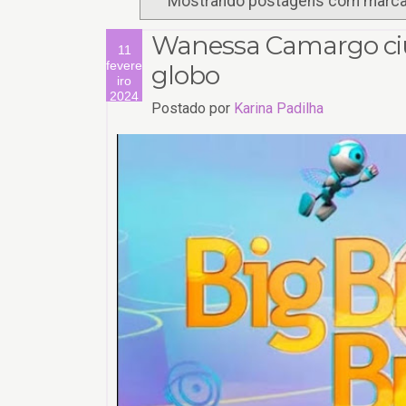
Mostrando postagens com marc
Wanessa Camargo ci
11
fevere
globo
iro
2024
Postado por
Karina Padilha