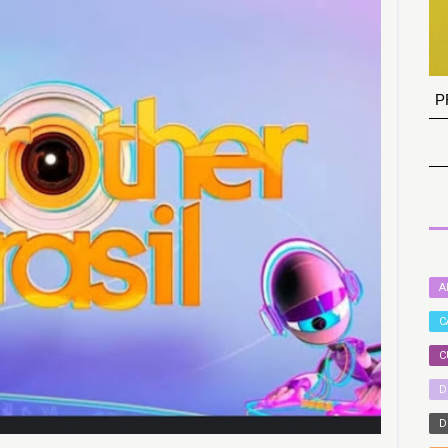
P
A
C
C
D
D