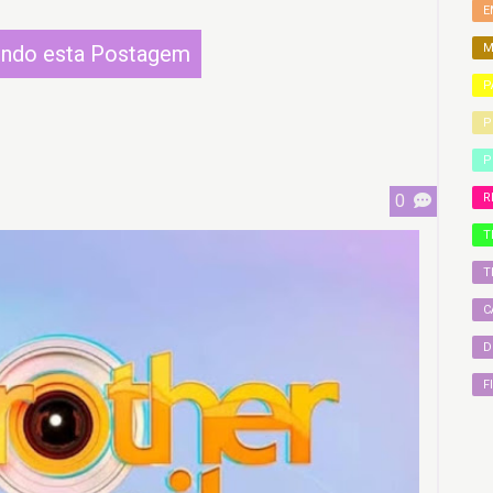
E
endo esta Postagem
M
P
P
P
0
R
T
T
C
D
F