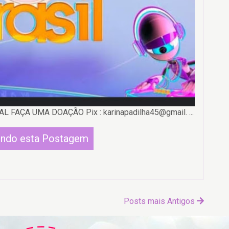
AÇA UMA DOAÇÃO Pix : karinapadilha45@gmail. ...
endo esta Postagem
Posts mais Antigos