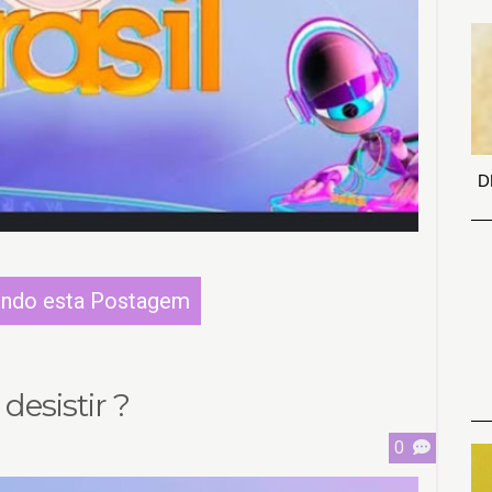
D
endo esta Postagem
esistir ?
0