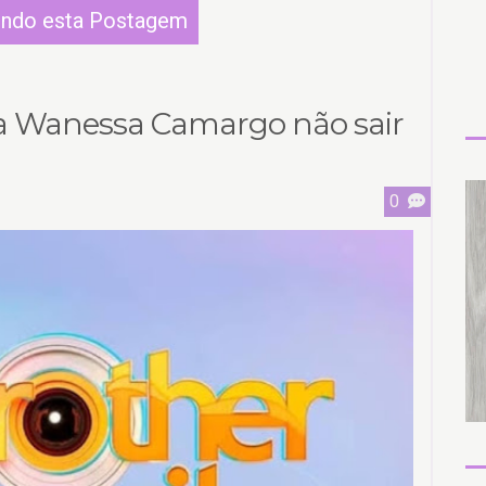
endo esta Postagem
a Wanessa Camargo não sair
0