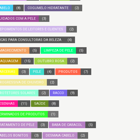
ABELO
(8)
COGUMELO HIDRATANTE
(2)
UIDADOS COM A PELE
(3)
EPOIMENTOS DE LEITORES E CLIENTES
(2)
ICAS PARA CONSULTORAS DA BELEZA
(4)
MAGRECIMENTO
(5)
LIMPEZA DE PELE
(5)
AQUIAGEM
(15)
OUTUBRO ROSA
(2)
ARCERIAS
(3)
PELE
(4)
PRODUTOS
(7)
ROGRESSIVA DE CHUVEIRO
(2)
ROTETORES SOLARES
(2)
RACCO
(9)
ESENHAS
(11)
SAÚDE
(8)
ERMINADOS DE PRODUTOS
(1)
RATAMENTO DE PELE
(3)
BABA DE CARACOL
(5)
ABELOS BONITOS
(3)
DESMAIA CABELO
(2)