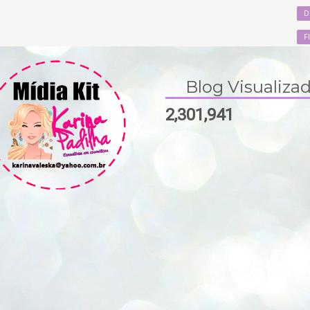
D
F
Blog Visualiza
2,301,941