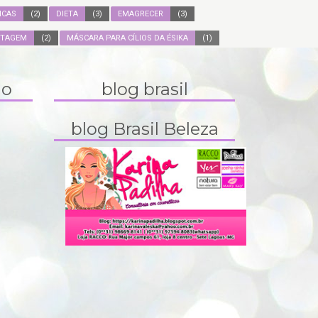
ICAS
(2)
DIETA
(3)
EMAGRECER
(3)
ITAGEM
(2)
MÁSCARA PARA CÍLIOS DA ÉSIKA
(1)
do
blog brasil
blog Brasil Beleza