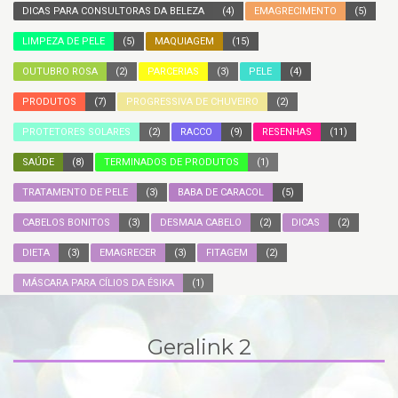
DICAS PARA CONSULTORAS DA BELEZA
(4)
EMAGRECIMENTO
(5)
LIMPEZA DE PELE
(5)
MAQUIAGEM
(15)
OUTUBRO ROSA
(2)
PARCERIAS
(3)
PELE
(4)
PRODUTOS
(7)
PROGRESSIVA DE CHUVEIRO
(2)
PROTETORES SOLARES
(2)
RACCO
(9)
RESENHAS
(11)
SAÚDE
(8)
TERMINADOS DE PRODUTOS
(1)
TRATAMENTO DE PELE
(3)
BABA DE CARACOL
(5)
CABELOS BONITOS
(3)
DESMAIA CABELO
(2)
DICAS
(2)
DIETA
(3)
EMAGRECER
(3)
FITAGEM
(2)
MÁSCARA PARA CÍLIOS DA ÉSIKA
(1)
Geralink 2