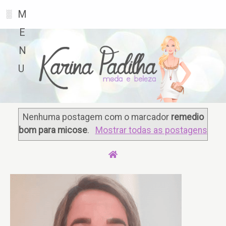
M
░
E
N
U
Nenhuma postagem com o marcador
remedio
bom para micose
.
Mostrar todas as postagens