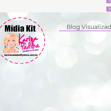
D
F
Blog Visualiza