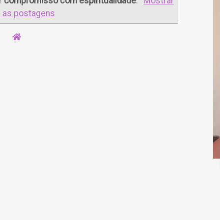
r
compromisso com espiritualidade
.
Mostrar
 as postagens