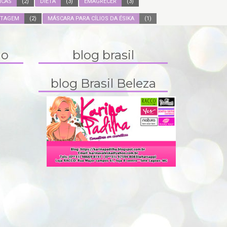
ICAS
(2)
DIETA
(3)
EMAGRECER
(3)
ITAGEM
(2)
MÁSCARA PARA CÍLIOS DA ÉSIKA
(1)
do
blog brasil
blog Brasil Beleza