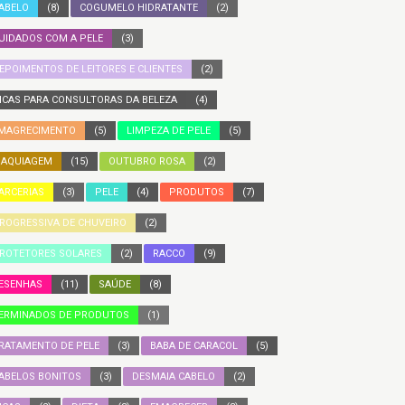
ABELO
(8)
COGUMELO HIDRATANTE
(2)
UIDADOS COM A PELE
(3)
EPOIMENTOS DE LEITORES E CLIENTES
(2)
ICAS PARA CONSULTORAS DA BELEZA
(4)
MAGRECIMENTO
(5)
LIMPEZA DE PELE
(5)
AQUIAGEM
(15)
OUTUBRO ROSA
(2)
ARCERIAS
(3)
PELE
(4)
PRODUTOS
(7)
ROGRESSIVA DE CHUVEIRO
(2)
ROTETORES SOLARES
(2)
RACCO
(9)
ESENHAS
(11)
SAÚDE
(8)
ERMINADOS DE PRODUTOS
(1)
RATAMENTO DE PELE
(3)
BABA DE CARACOL
(5)
ABELOS BONITOS
(3)
DESMAIA CABELO
(2)