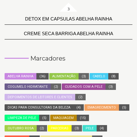
DETOX EM CAPSULAS ABELHA RAINHA
CREME SECA BARRIGA ABELHA RAINHA
Marcadores
ABELHA RAINHA
(36)
ALIMENTAÇÃO
(3)
CABELO
(8)
COGUMELO HIDRATANTE
(2)
CUIDADOS COM A PELE
(3)
DEPOIMENTOS DE LEITORES E CLIENTES
(2)
DICAS PARA CONSULTORAS DA BELEZA
(4)
EMAGRECIMENTO
(5)
LIMPEZA DE PELE
(5)
MAQUIAGEM
(15)
OUTUBRO ROSA
(2)
PARCERIAS
(3)
PELE
(4)