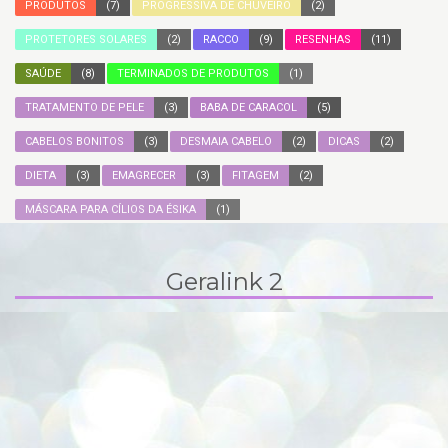
PRODUTOS
(7)
PROGRESSIVA DE CHUVEIRO
(2)
PROTETORES SOLARES
(2)
RACCO
(9)
RESENHAS
(11)
SAÚDE
(8)
TERMINADOS DE PRODUTOS
(1)
TRATAMENTO DE PELE
(3)
BABA DE CARACOL
(5)
CABELOS BONITOS
(3)
DESMAIA CABELO
(2)
DICAS
(2)
DIETA
(3)
EMAGRECER
(3)
FITAGEM
(2)
MÁSCARA PARA CÍLIOS DA ÉSIKA
(1)
Geralink 2